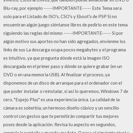
Blu-ray, por ejemplo -----IMPORTANTE----- Este Tema sera
solo para el Listado de ISO's, CSO's y Eboot's de PSP Si no
encuentran algún juego siéntanse libres de pedirlo en este tema
siguiendo las reglas del mismo -----IMPORTANTE----- Si por
algún motivo sus aportes no han sido agregados, envíenme los
links de sus La descarga ocupa pocos megabytes y el programa
es intuitivo, ya que pregunta dónde está la imagen ISO
descargada en el primer paso y dónde se quiere grabar (en un
DVD o en una memoria USB). Al finalizar el proceso, ya
disponemos de un disco de arranque para el ordenador con el
que poder instalar o reinstalar, si así lo queremos, Windows 7 de
cero. "Espejo Plus" es una experiencia única. La calidad de la
cámara es soberbia, un hermoso diseño clásico y un sencillo
control con gestos que te permitirán compartir tus mejores
poses desde la aplicación. Revisa tu aspecto en segundos,
congela la pantalla y guarda una foto. O pasa al siguiente nivel y