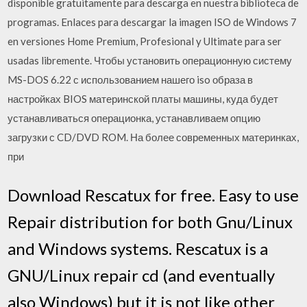
disponible gratuitamente para descarga en nuestra biblioteca de
programas. Enlaces para descargar la imagen ISO de Windows 7
en versiones Home Premium, Profesional y Ultimate para ser
usadas libremente. Чтобы установить операционную систему
MS-DOS 6.22 с использованием нашего iso образа в
настройках BIOS материнской платы машины, куда будет
устанавливаться операционка, устанавливаем опцию
загрузки с CD/DVD ROM. На более современных материнках,
при
Download Rescatux for free. Easy to use
Repair distribution for both Gnu/Linux
and Windows systems. Rescatux is a
GNU/Linux repair cd (and eventually
also Windows) but it is not like other