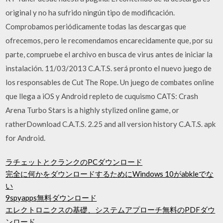
original y no ha sufrido ningún tipo de modificación.
Comprobamos periódicamente todas las descargas que
ofrecemos, pero le recomendamos encarecidamente que, por su
parte, compruebe el archivo en busca de virus antes de iniciar la
instalación. 11/03/2013 C.A.T.S. será pronto el nuevo juego de
los responsables de Cut The Rope. Un juego de combates online
que llega a iOS y Android repleto de cuquismo CATS: Crash
Arena Turbo Stars is a highly stylized online game, or
ratherDownload C.A.T.S. 2.25 and all version history C.A.T.S. apk
for Android.
ラチェットとクランクのPCダウンロード
完全に何かをダウンロードするためにWindows 10がabkleでな
い
9spyapps無料ダウンロード
エレクトロニクスの基礎、システムアプローチ無料のPDFダウ
ンロード