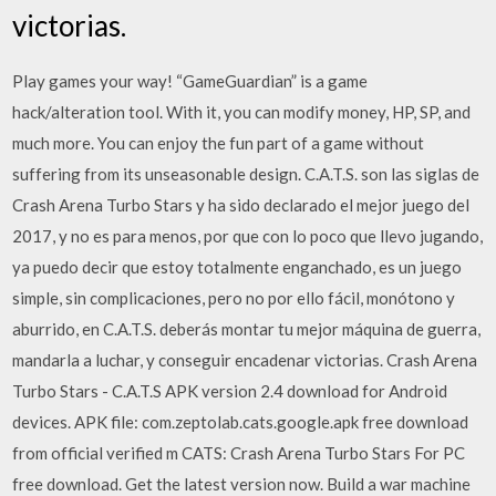
victorias.
Play games your way! “GameGuardian” is a game
hack/alteration tool. With it, you can modify money, HP, SP, and
much more. You can enjoy the fun part of a game without
suffering from its unseasonable design. C.A.T.S. son las siglas de
Crash Arena Turbo Stars y ha sido declarado el mejor juego del
2017, y no es para menos, por que con lo poco que llevo jugando,
ya puedo decir que estoy totalmente enganchado, es un juego
simple, sin complicaciones, pero no por ello fácil, monótono y
aburrido, en C.A.T.S. deberás montar tu mejor máquina de guerra,
mandarla a luchar, y conseguir encadenar victorias. Crash Arena
Turbo Stars - C.A.T.S APK version 2.4 download for Android
devices. APK file: com.zeptolab.cats.google.apk free download
from official verified m CATS: Crash Arena Turbo Stars For PC
free download. Get the latest version now. Build a war machine