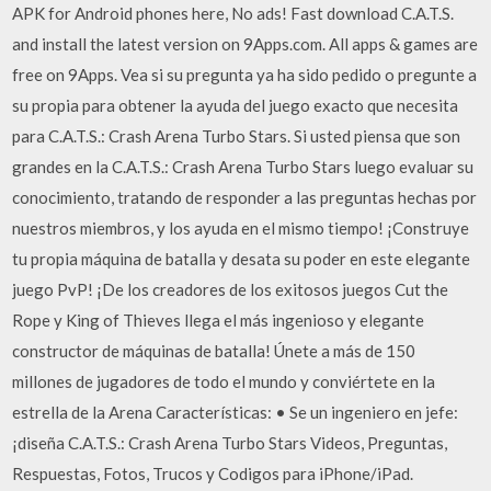
APK for Android phones here, No ads! Fast download C.A.T.S.
and install the latest version on 9Apps.com. All apps & games are
free on 9Apps. Vea si su pregunta ya ha sido pedido o pregunte a
su propia para obtener la ayuda del juego exacto que necesita
para C.A.T.S.: Crash Arena Turbo Stars. Si usted piensa que son
grandes en la C.A.T.S.: Crash Arena Turbo Stars luego evaluar su
conocimiento, tratando de responder a las preguntas hechas por
nuestros miembros, y los ayuda en el mismo tiempo! ¡Construye
tu propia máquina de batalla y desata su poder en este elegante
juego PvP! ¡De los creadores de los exitosos juegos Cut the
Rope y King of Thieves llega el más ingenioso y elegante
constructor de máquinas de batalla! Únete a más de 150
millones de jugadores de todo el mundo y conviértete en la
estrella de la Arena Características: • Se un ingeniero en jefe:
¡diseña C.A.T.S.: Crash Arena Turbo Stars Videos, Preguntas,
Respuestas, Fotos, Trucos y Codigos para iPhone/iPad.