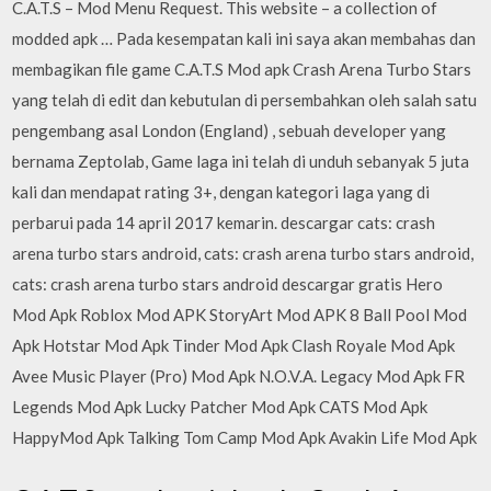
C.A.T.S – Mod Menu Request. This website – a collection of
modded apk … Pada kesempatan kali ini saya akan membahas dan
membagikan file game C.A.T.S Mod apk Crash Arena Turbo Stars
yang telah di edit dan kebutulan di persembahkan oleh salah satu
pengembang asal London (England) , sebuah developer yang
bernama Zeptolab, Game laga ini telah di unduh sebanyak 5 juta
kali dan mendapat rating 3+, dengan kategori laga yang di
perbarui pada 14 april 2017 kemarin. descargar cats: crash
arena turbo stars android, cats: crash arena turbo stars android,
cats: crash arena turbo stars android descargar gratis Hero
Mod Apk Roblox Mod APK StoryArt Mod APK 8 Ball Pool Mod
Apk Hotstar Mod Apk Tinder Mod Apk Clash Royale Mod Apk
Avee Music Player (Pro) Mod Apk N.O.V.A. Legacy Mod Apk FR
Legends Mod Apk Lucky Patcher Mod Apk CATS Mod Apk
HappyMod Apk Talking Tom Camp Mod Apk Avakin Life Mod Apk