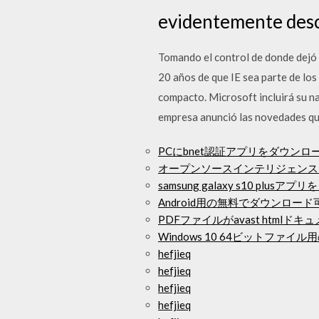
evidentemente desca
Tomando el control de donde dejó
20 años de que IE sea parte de lo
compacto. Microsoft incluirá su 
empresa anunció las novedades que
PCにbnet認証アプリをダウンロ
オープンソースインテリジェンス
samsung galaxy s10 plu
Android用の無料でダウンロー
PDFファイルがavast html
Windows 10 64ビットファイル
hefjieq
hefjieq
hefjieq
hefjieq