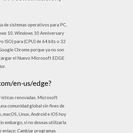
ia de sistemas operativos para PC.
dows 10. Windows 10 Anniversary
o ISO) para (CPU) de 64 bits o 32
de Google Chrome porque ya no son
scargar el Nuevo Microsoft EDGE
or.
com/en-us/edge?
rísticas renovadas. Microsoft
una comunidad global sin fines de
ws, macOS, Linux, Android e iOS hoy
in embargo, si no deseas utilizarla
te enlace: Cambiar programas