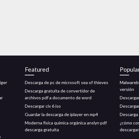
Featured
Popula
iger
Descarga de pc de microsoft sea of ​​thieves
Malwareby
versión
Descarga gratuita de convertidor de
ar
archivos pdf a documento de word
Descargar
Descargar civ 6 iso
Descargar
Guardar la descarga de iplayer en mp4
Descarga 
e
Moderna física química orgánica anslyn pdf
¿cómo con
descarga gratuita
descargar
n