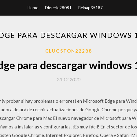
Home
Dieterle28081
Belnap35187
DGE PARA DESCARGAR WINDOWS 
CLUGSTON22288
dge para descargar windows 
23.12.2020
r (y probar si hay problemas o errores) en Microsoft Edge para Wi
adora dejará de recibir actualizaciones de Google Chrome porque y
cargar Chrome para Mac El nuevo navegador de Microsoft para Wind
ñamos a instalarlas y configurarlas. ¡Es muy fácil! En el sector de lo
isten Google Chrome, Internet Explorer, Firefox, Opera y Safari, M