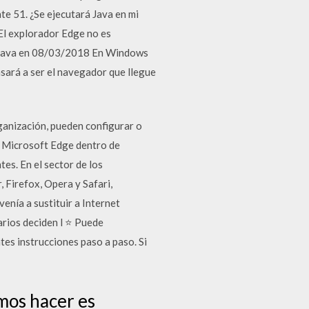
e 51. ¿Se ejecutará Java en mi
El explorador Edge no es
de Java en 08/03/2018 En Windows
sará a ser el navegador que llegue
nización, pueden configurar o
 a Microsoft Edge dentro de
es. En el sector de los
 Firefox, Opera y Safari,
nía a sustituir a Internet
arios deciden l ⭐ Puede
tes instrucciones paso a paso. Si
mos hacer es