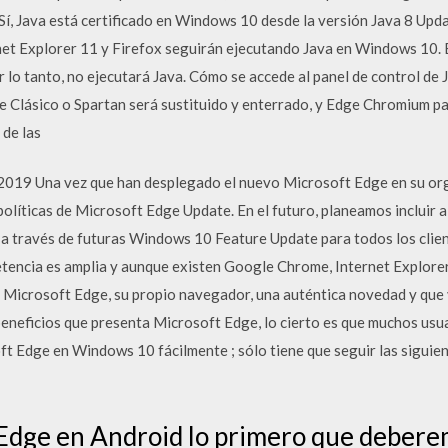
, Java está certificado en Windows 10 desde la versión Java 8 Updat
t Explorer 11 y Firefox seguirán ejecutando Java en Windows 10. 
or lo tanto, no ejecutará Java. Cómo se accede al panel de control 
ge Clásico o Spartan será sustituido y enterrado, y Edge Chromium pa
 de las
9 Una vez que han desplegado el nuevo Microsoft Edge en su orga
 políticas de Microsoft Edge Update. En el futuro, planeamos incluir
 través de futuras Windows 10 Feature Update para todos los client
tencia es amplia y aunque existen Google Chrome, Internet Explorer,
Microsoft Edge, su propio navegador, una auténtica novedad y que ve
eneficios que presenta Microsoft Edge, lo cierto es que muchos usu
ft Edge en Windows 10 fácilmente ; sólo tiene que seguir las siguien
 Edge en Android lo primero que debere