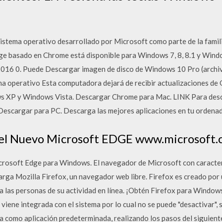
sistema operativo desarrollado por Microsoft como parte de la famil
ge basado en Chrome está disponible para Windows 7, 8, 8.1 y Win
2016 0. Puede Descargar imagen de disco de Windows 10 Pro (archiv
stema operativo Esta computadora dejará de recibir actualizaciones 
ws XP y Windows Vista. Descargar Chrome para Mac. LINK Para de
scargar para PC. Descarga las mejores aplicaciones en tu ordenad
 el Nuevo Microsoft EDGE www.microsoft.
icrosoft Edge para Windows. El navegador de Microsoft con caracte
arga Mozilla Firefox, un navegador web libre. Firefox es creado por 
l a las personas de su actividad en línea. ¡Obtén Firefox para Windo
iene integrada con el sistema por lo cual no se puede "desactivar", s
a como aplicación predeterminada, realizando los pasos del siguien