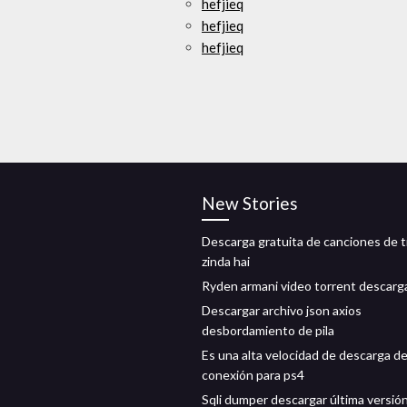
hefjieq
hefjieq
hefjieq
New Stories
Descarga gratuita de canciones de t
zinda hai
Ryden armani video torrent descarg
Descargar archivo json axios
desbordamiento de pila
Es una alta velocidad de descarga d
conexión para ps4
Sqli dumper descargar última versió