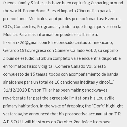
friends, family & interests have been capturing & sharing around
the world. PromoBoom!!! es el impacto Cibernetico para las
promociones Musicales, aqui puedes promocionar tus: Eventos,
CD's, Conciertos, Programas y todo lo que tenga que ver con la
Musica. Para mas informacion puedes escribirme a:
lizzman726@gmail.com El reconocido cantautor mexicano,
Gerardo Ortíz, regresa con Comeré Callado Vol. 2, su séptimo
álbum de estudio. El álbum completo ya se encuentra disponible
en formatos físico y digital. Comeré Callado Vol. 2 está
compuesto de 15 temas, todos con acompañamiento de banda
sinaloense para un total de 10 canciones inéditas y cinco[…]
31/12/2020 Bryson Tiller has been making shockwaves
reverberate far past the agreeable limitations his Louisville
primary habitation. In the wake of dropping the "Don't" highlight
yesterday, he announced that his prospective accumulation T R
A P S O U L will hit stores on October 2nd.Aside from past