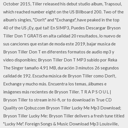
October 2015, Tiller released his debut studio album, Trapsoul,
which reached number eight on the US Billboard 200. Two of the
album's singles, "Don't" and "Exchange", have peaked in the top
40 of the US ¡Ey, qué tal! En SIMP3, Puedes Descargar Bryson
Tiller Don T GRATIS en alta calidad 20 resultados, lo nuevo de
sus canciones que estan de moda este 2019, bajar musica de
Bryson Tiller Don T en diferentes formatos de audio mp3 y
video disponibles; Bryson Tiller Don T MP3 subido por Reka
The Singer tamaño 4.91 MB, duración 3 minutos 26 segundos
calidad de 192. Escucha música de Bryson Tiller como Don't,
Exchange y mucho más. Encuentra los temas, álbumes e
imágenes más recientes de Bryson Tiller. T R A P S O U L |
Bryson Tiller to stream in hi-fi, or to download in True CD
Quality on Qobuz.com Bryson Tiller Lucky Me Mp3 Download;
Bryson Tiller Lucky Me: Bryson Tiller delivers a fresh tune titled
"Lucky Me". Foreign Songs & Music Download Mp3 Louisville,