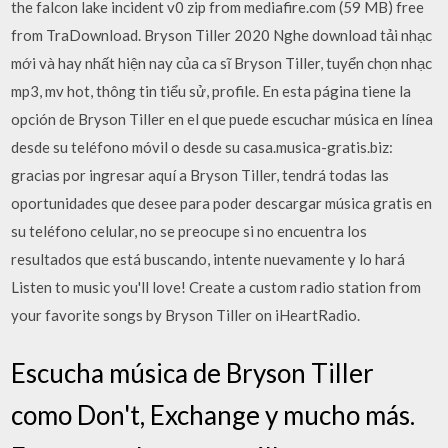
the falcon lake incident v0 zip from mediafire.com (59 MB) free
from TraDownload. Bryson Tiller 2020 Nghe download tải nhạc
mới và hay nhất hiện nay của ca sĩ Bryson Tiller, tuyển chọn nhạc
mp3, mv hot, thông tin tiểu sử, profile. En esta página tiene la
opción de Bryson Tiller en el que puede escuchar música en línea
desde su teléfono móvil o desde su casa.musica-gratis.biz:
gracias por ingresar aquí a Bryson Tiller, tendrá todas las
oportunidades que desee para poder descargar música gratis en
su teléfono celular, no se preocupe si no encuentra los
resultados que está buscando, intente nuevamente y lo hará
Listen to music you'll love! Create a custom radio station from
your favorite songs by Bryson Tiller on iHeartRadio.
Escucha música de Bryson Tiller
como Don't, Exchange y mucho más.