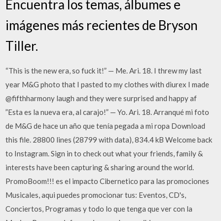
Encuentra los temas, álbumes e
imágenes más recientes de Bryson
Tiller.
“This is the new era, so fuck it!” — Me. Ari. 18. I threw my last
year M&G photo that I pasted to my clothes with diurex I made
@fifthharmony laugh and they were surprised and happy af ️ ️
”Esta es la nueva era, al carajo!” — Yo. Ari. 18. Arranqué mi foto
de M&G de hace un año que tenía pegada a mi ropa Download
this file. 28800 lines (28799 with data), 834.4 kB Welcome back
to Instagram. Sign in to check out what your friends, family &
interests have been capturing & sharing around the world.
PromoBoom!!! es el impacto Cibernetico para las promociones
Musicales, aqui puedes promocionar tus: Eventos, CD's,
Conciertos, Programas y todo lo que tenga que ver con la