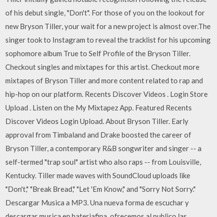
of his debut single, "Don't". For those of you on the lookout for
new Bryson Tiller, your wait for a new project is almost over.The
singer took to Instagram to reveal the tracklist for his upcoming
sophomore album True to Self Profile of the Bryson Tiller.
Checkout singles and mixtapes for this artist. Checkout more
mixtapes of Bryson Tiller and more content related to rap and
hip-hop on our platform. Recents Discover Videos . Login Store
Upload . Listen on the My Mixtapez App. Featured Recents
Discover Videos Login Upload. About Bryson Tiller. Early
approval from Timbaland and Drake boosted the career of
Bryson Tiller, a contemporary R&B songwriter and singer -- a
self-termed "trap soul" artist who also raps -- from Louisville,
Kentucky. Tiller made waves with SoundCloud uploads like
"Don't," "Break Bread," "Let 'Em Know," and "Sorry Not Sorry."
Descargar Musica a MP3. Una nueva forma de escuchar y
descargar musica en bateriafina, ofrecemos al publico las