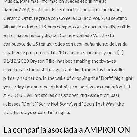
Musica. Para mas informacion puedes escribirme a:
lizzman726@gmail.com El reconocido cantautor mexicano,
Gerardo Ortíz, regresa con Comeré Callado Vol. 2, su séptimo
álbum de estudio. El álbum completo ya se encuentra disponible
en formatos físico y digital. Comeré Callado Vol. 2 está
compuesto de 15 temas, todos con acompañamiento de banda
sinaloense para un total de 10 canciones inéditas y cinco[…]
31/12/2020 Bryson Tiller has been making shockwaves
reverberate far past the agreeable limitations his Louisville
primary habitation. In the wake of dropping the "Don't" highlight
yesterday, he announced that his prospective accumulation T R
A P S O U L will hit stores on October 2nd.Aside from past
releases "Don't," "Sorry Not Sorry", and "Been That Way," the
tracklist stays secured in enigma.
La compañía asociada a AMPROFON