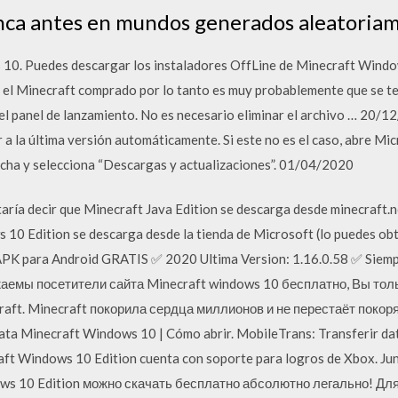
ca antes en mundos generados aleatoriam
 10. Puedes descargar los instaladores OffLine de Minecraft Windo
n el Minecraft comprado por lo tanto es muy probablemente que se te
 panel de lanzamiento. No es necesario eliminar el archivo … 2
a la última versión automáticamente. Si este no es el caso, abre Mic
echa y selecciona “Descargas y actualizaciones”. 01/04/2020
aría decir que Minecraft Java Edition se descarga desde minecraft.ne
 10 Edition se descarga desde la tienda de Microsoft (lo puedes obt
K para Android GRATIS ✅ 2020 Ultima Version: 1.16.0.58 ✅ Siemp
ажаемы посетители сайта Minecraft windows 10 бесплатно, Вы то
aft. Minecraft покорила сердца миллионов и не перестаёт покоря
Minecraft Windows 10 | Cómo abrir. MobileTrans: Transferir dato
aft Windows 10 Edition cuenta con soporte para logros de Xbox. Ju
dows 10 Edition можно скачать бесплатно абсолютно легально! Дл