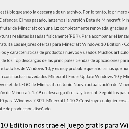
stá bloqueando la descarga de un archivo. Por lo tanto, lo primero 
efender. El mes pasado, lanzamos la versión Beta de Minecraft Mi
sfrutar de Minecraft con una luz completamente renovada, gracias al
texturas realistas basadas físicamente(PBR). Para acompañar el lan
ratuita Las mejores ofertas para Minecraft Windows 10 Edition - Có
os y características de productos nuevos y usados Muchos artículos
de los Top descargas de las principales tiendas de aplicaciones para
bre todo los de Windows 10, y es muy probable que ahora más que nun
on con muchas novedades Minecraft Ender Update Windows 10 y Mi
evo set de LEGO de Minecraft en Junio Nueva actualización de Min
ión de Minecraft 1.7.9 en descarga directa y torrent. Seguid los paso
 10 para Windows 7 SP1. Minecraft 1.10.2 Construye cualquier cosa
nte de producción diseñado
0 Edition nos trae el juego gratis para Wi