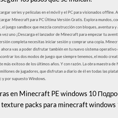
argar series y películas en el móvil y el PC para visionados offline.
cargar Minecraft para PC Última Versión Gratis. Explora mundos, con
t, el juego sandbox que mezcla construcción con bloques, aventura y 
la vez uno ¡Descarga el lanzador de Minecraft para empezar tu avent
versión completa necesitas iniciar sesión y comprar una copia. Minec
e ahora vas a poder disfrutar también en tu nuevo sistema operativ
contrar los dos modos de juego que siempre tenemos, el modo creati
te más exitoso de los últimos años. Y con razón. La obra maestra de 
millones de jugadores, que disfrutan a diario de él en todas las plata
ac y por supuesto Windows.
uras en Minecraft PE windows 10 Подр
 texture packs para minecraft windows 