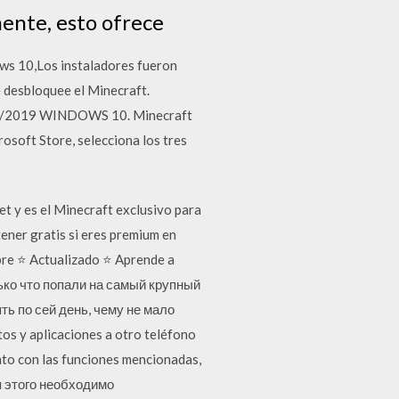
ente, esto ofrece
ws 10,Los instaladores fueron
 desbloquee el Minecraft.
0/12/2019 WINDOWS 10. Minecraft
rosoft Store, selecciona los tres
t y es el Minecraft exclusivo para
ener gratis si eres premium en
re ⭐ Actualizado ⭐ Aprende a
лько что попали на самый крупный
ть по сей день, чему не мало
s y aplicaciones a otro teléfono
nto con las funciones mencionadas,
я этого необходимо