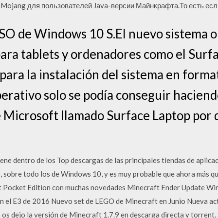
ojang для пользователей Java-версии Майнкрафта.То есть если 
ISO de Windows 10 S.El nuevo sistema o
a tablets y ordenadores como el Surfac
a para la instalación del sistema en for
perativo solo se podía conseguir haciend
e Microsoft llamado Surface Laptop po
ne dentro de los Top descargas de las principales tiendas de aplica
s, sobre todo los de Windows 10, y es muy probable que ahora más q
ft Pocket Edition con muchas novedades Minecraft Ender Update Wi
n el E3 de 2016 Nuevo set de LEGO de Minecraft en Junio Nueva ac
os dejo la versión de Minecraft 1.7.9 en descarga directa y torrent.