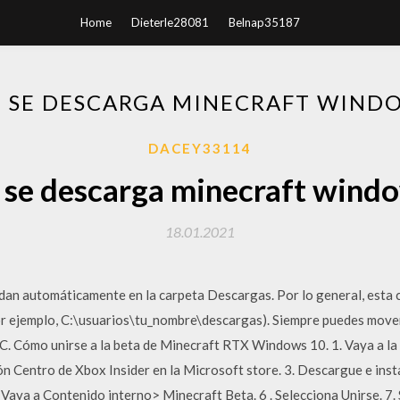
Home
Dieterle28081
Belnap35187
 SE DESCARGA MINECRAFT WINDO
DACEY33114
se descarga minecraft wind
18.01.2021
an automáticamente en la carpeta Descargas. Por lo general, esta c
r ejemplo, C:\usuarios\tu_nombre\descargas). Siempre puedes mover
C. Cómo unirse a la beta de Minecraft RTX Windows 10. 1. Vaya a la
n Centro de Xbox Insider en la Microsoft store. 3. Descargue e insta
. Vaya a Contenido interno> Minecraft Beta. 6 . Selecciona Unirse. 7.