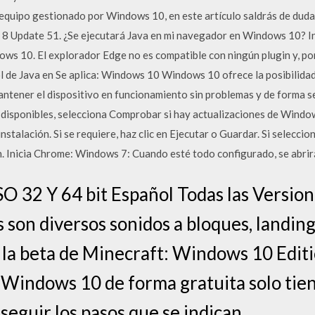
equipo gestionado por Windows 10, en este artículo saldrás de dudas.
 8 Update 51. ¿Se ejecutará Java en mi navegador en Windows 10? In
ws 10. El explorador Edge no es compatible con ningún plugin y, por 
l de Java en Se aplica: Windows 10 Windows 10 ofrece la posibilida
antener el dispositivo en funcionamiento sin problemas y de forma s
s disponibles, selecciona Comprobar si hay actualizaciones de Wind
talación. Si se requiere, haz clic en Ejecutar o Guardar. Si seleccion
ión. Inicia Chrome: Windows 7: Cuando esté todo configurado, se abr
O 32 Y 64 bit Español Todas las Versio
 son diversos sonidos a bloques, landing
s la beta de Minecraft: Windows 10 Edit
a Windows 10 de forma gratuita solo tie
eguir los pasos que se indican.