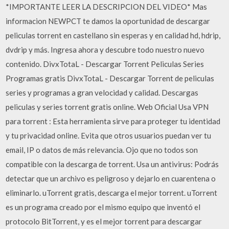
*IMPORTANTE LEER LA DESCRIPCION DEL VIDEO* Mas
informacion NEWPCT te damos la oportunidad de descargar
peliculas torrent en castellano sin esperas y en calidad hd, hdrip,
dvdrip y más. Ingresa ahora y descubre todo nuestro nuevo
contenido. DivxTotaL - Descargar Torrent Peliculas Series
Programas gratis DivxTotaL - Descargar Torrent de peliculas
series y programas a gran velocidad y calidad. Descargas
peliculas y series torrent gratis online. Web Oficial Usa VPN
para torrent : Esta herramienta sirve para proteger tu identidad
y tu privacidad online. Evita que otros usuarios puedan ver tu
email, IP o datos de más relevancia. Ojo que no todos son
compatible con la descarga de torrent. Usa un antivirus: Podrás
detectar que un archivo es peligroso y dejarlo en cuarentena o
eliminarlo. uTorrent gratis, descarga el mejor torrent. uTorrent
es un programa creado por el mismo equipo que inventó el
protocolo BitTorrent, y es el mejor torrent para descargar