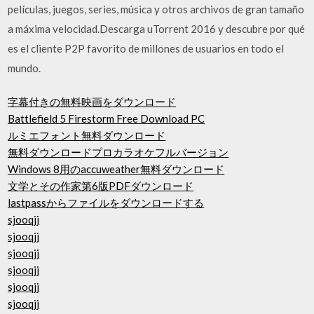
películas, juegos, series, música y otros archivos de gran tamaño
a máxima velocidad.Descarga uTorrent 2016 y descubre por qué
es el cliente P2P favorito de millones de usuarios en todo el
mundo.
字幕付きの無料映画をダウンロード
Battlefield 5 Firestorm Free Download PC
ルミエフォント無料ダウンロード
無料ダウンロードプロカラオケフルバージョン
Windows 8用のaccuweather無料ダウンロード
文学とその作家第6版PDFダウンロード
lastpassからファイルをダウンロードする
sjooqjj
sjooqjj
sjooqjj
sjooqjj
sjooqjj
sjooqjj