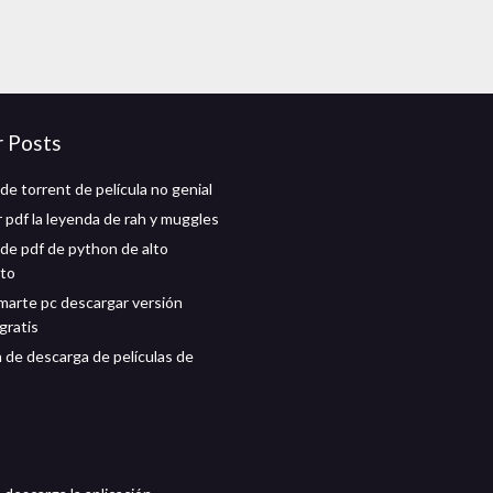
r Posts
de torrent de película no genial
 pdf la leyenda de rah y muggles
de pdf de python de alto
nto
marte pc descargar versión
gratis
n de descarga de películas de