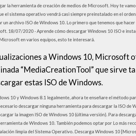
rgar la herramienta de creación de medios de Microsoft. Hoy te vam
el sistema operativo vendrá casi siempre preinstalado en el ordenad
 un archivo ISO de Windows 10. Lo primero que tenemos que hacer e
ft. 18/07/2020 · Aprende cómo descargar Windows 10 ISO e instal
Microsoft en varios equipos, esto te interesará.
actualizaciones a Windows 10, Microsoft 
nada “MediaCreationTool” que sirve tan
scargar estas ISO de Windows.
ows 10 y Windows 8.1 legalmente, ahora te enseñare el método par
necesario descargar ninguna herramienta para descargar la ISO de 
argar la imagen ISO de Windows 10 (última versión). Para descar
herramienta de Windows 10. También podemos optar por Lo más reco
talación limpia del Sistema Operativo. Descarga Windows 10 [Micros