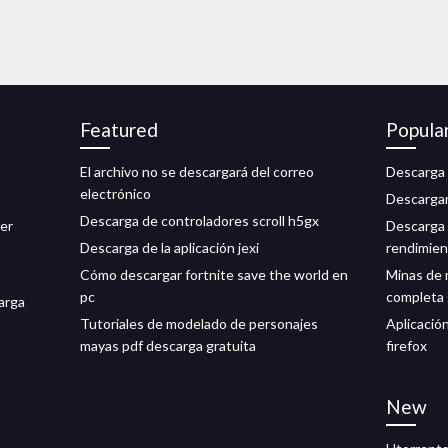
Featured
Popula
El archivo no se descargará del correo
Descarga 
electrónico
Descargar
Descarga de controladores scroll h5gx
per
Descarga 
Descarga de la aplicación jexi
rendimie
Cómo descargar fortnite save the world en
Minas de 
pc
completa 
arga
Tutoriales de modelado de personajes
Aplicació
mayas pdf descarga gratuita
firefox
New