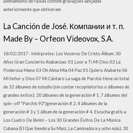
alinhamento de faixas contém gravações lançadas
anteriormente que obtiveram
La Canción de José. Компании и т. п.
Made By – Orfeon Videovox, S.A.
18/02/2017 · Intérpretes: Los Voceros De Cristo Álbum: 30
Años Gran Concierto Alabanzas: 01 Loor a Ti Mi Dios 02 La
Poderosa Mano 03 Oh Alma Mía 04 Paz 05 Quiero Alabarte 06
Mi Señor y Dios 07 Mi Cántaro La saga de Parchís tiene un total
de 32 álbumes de estudio (sin contar recopilatorios o álbumes de
grandes éxitos): 20 álbumes de la generación # 1, 7 álbumes del
spin- off "Parchís 92"/generación # 2, 4 álbumes de la
generación # 3 y 1 álbum de la generación # 4. Escucha gratis a
Los Cuatro De Belén – Los 30 Grandes Éxitos De La Música
Cubana (El Que Siembra Su Maíz, La Caminadora y ucho más). 30