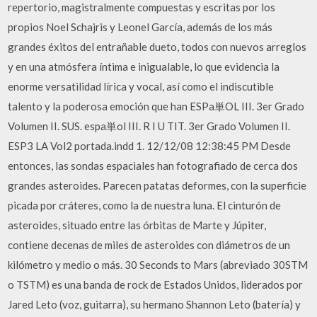
repertorio, magistralmente compuestas y escritas por los
propios Noel Schajris y Leonel García, además de los más
grandes éxitos del entrañable dueto, todos con nuevos arreglos
y en una atmósfera íntima e inigualable, lo que evidencia la
enorme versatilidad lírica y vocal, así como el indiscutible
talento y la poderosa emoción que han ESPa単OL III. 3er Grado
Volumen II. SUS. espa単ol III. R I U TIT. 3er Grado Volumen II.
ESP3 LA Vol2 portada.indd 1. 12/12/08 12:38:45 PM Desde
entonces, las sondas espaciales han fotografiado de cerca dos
grandes asteroides. Parecen patatas deformes, con la superficie
picada por cráteres, como la de nuestra luna. El cinturón de
asteroides, situado entre las órbitas de Marte y Júpiter,
contiene decenas de miles de asteroides con diámetros de un
kilómetro y medio o más. 30 Seconds to Mars (abreviado 30STM
o TSTM) es una banda de rock de Estados Unidos, liderados por
Jared Leto (voz, guitarra), su hermano Shannon Leto (batería) y