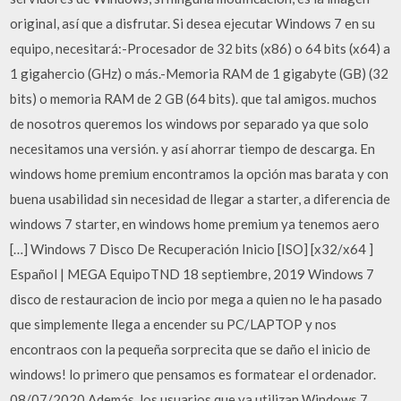
original, así que a disfrutar. Si desea ejecutar Windows 7 en su
equipo, necesitará:-Procesador de 32 bits (x86) o 64 bits (x64) a
1 gigahercio (GHz) o más.-Memoria RAM de 1 gigabyte (GB) (32
bits) o memoria RAM de 2 GB (64 bits). que tal amigos. muchos
de nosotros queremos los windows por separado ya que solo
necesitamos una versión. y así ahorrar tiempo de descarga. En
windows home premium encontramos la opción mas barata y con
buena usabilidad sin necesidad de llegar a starter, a diferencia de
windows 7 starter, en windows home premium ya tenemos aero
[…] Windows 7 Disco De Recuperación Inicio [ISO] [x32/x64 ]
Español | MEGA EquipoTND 18 septiembre, 2019 Windows 7
disco de restauracion de incio por mega a quien no le ha pasado
que simplemente llega a encender su PC/LAPTOP y nos
encontraos con la pequeña sorprecita que se daño el inicio de
windows! lo primero que pensamos es formatear el ordenador.
08/07/2020 Además, los usuarios que ya utilizan Windows 7