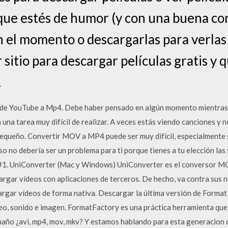
a que estés de humor (y con una buena co
n el momento o descargarlas para verlas
r sitio para descargar películas gratis y
.
 de YouTube a Mp4. Debe haber pensado en algún momento mientras
 una tarea muy difícil de realizar. A veces estás viendo canciones y 
pequeño. Convertir MOV a MP4 puede ser muy difícil, especialmente s
 no debería ser un problema para ti porque tienes a tu elección las 
1. UniConverter (Mac y Windows) UniConverter es el conversor M
rgar vídeos con aplicaciones de terceros. De hecho, va contra sus n
cargar vídeos de forma nativa. Descargar la última versión de Forma
eo, sonido e imagen. FormatFactory es una práctica herramienta que
amaño ¿avi, mp4, mov, mkv? Y estamos hablando para esta generacion