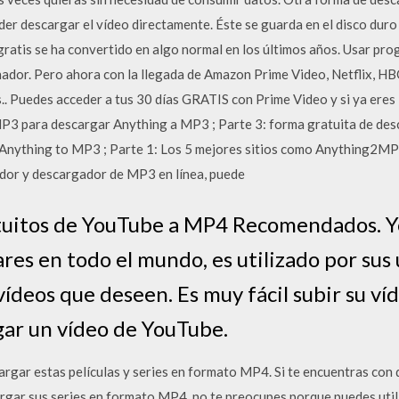
der descargar el vídeo directamente. Éste se guarda en el disco dur
atis se ha convertido en algo normal en los últimos años. Usar pr
ador. Pero ahora con la llegada de Amazon Prime Video, Netflix, HBO
s.. Puedes acceder a tus 30 días GRATIS con Prime Video y si ya eres P
MP3 para descargar Anything a MP3 ; Parte 3: forma gratuita de des
 Anything to MP3 ; Parte 1: Los 5 mejores sitios como Anything2M
idor y descargador de MP3 en línea, puede
tuitos de YouTube a MP4 Recomendados. Yo
res en todo el mundo, es utilizado por sus
 vídeos que deseen. Es muy fácil subir su v
gar un vídeo de YouTube.
argar estas películas y series en formato MP4. Si te encuentras con 
rgar sus series en formato MP4, no te preocupes porque puedes uti