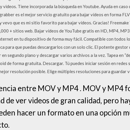
a y videos. Tiene incorporada la búsqueda en Youtube. Ayuda en caso
grabber es el mejor servicio gratuito para bajar vídeos en forma FLV
 vevo que es mi sitio favorito para bajar vídeos. Gracias! Freema
000 + sitios web. Bajar vídeos de YouTube gratis en HD, MP4, MP3,
ternet en tu dispositivo de forma muy fácil. Compatible con todos l
a para que puedas descargarlos con un solo clic. El potente gestor 
 en segundo plano y descargar varios archivos a la vez. Tapea en “de
oid de forma gratuita. Descargar. Tú puedes iniciar sesión en redes
ejor resolución posible. Elige múltiples resoluciones para guardar v
encia entre MOV y MP4 . MOV y MP4 f
ad de ver videos de gran calidad, pero ha
eden hacer un formato en una opción m
to.