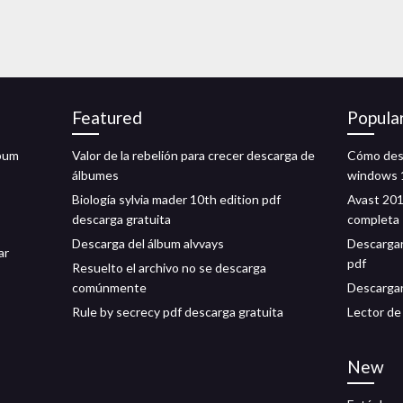
Featured
Popula
lbum
Valor de la rebelión para crecer descarga de
Cómo desc
álbumes
windows 
Biología sylvia mader 10th edition pdf
Avast 201
descarga gratuita
completa
Descarga del álbum alvvays
Descargar
ar
pdf
Resuelto el archivo no se descarga
comúnmente
Descarga
Rule by secrecy pdf descarga gratuita
Lector de
New