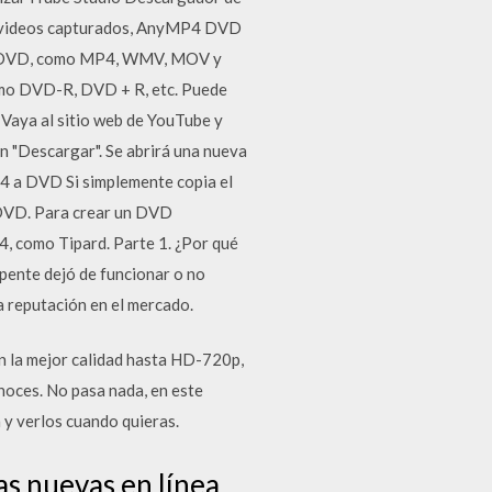
ios videos capturados, AnyMP4 DVD
 a DVD, como MP4, WMV, MOV y
mo DVD-R, DVD + R, etc. Puede
 Vaya al sitio web de YouTube y
ón "Descargar". Se abrirá una nueva
4 a DVD Si simplemente copia el
e DVD. Para crear un DVD
, como Tipard. Parte 1. ¿Por qué
pente dejó de funcionar o no
a reputación en el mercado.
n la mejor calidad hasta HD-720p,
oces. No pasa nada, en este
 y verlos cuando quieras.
as nuevas en línea.