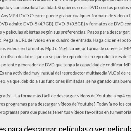
ápido y con absoluta facilidad. Si quieres crear DVD con tus prop
ión AnyMP4 DVD Creator puede grabar cualquier formato de video
e DVD admite DVD-5 (4.7GB), DVD-9 (8.5GB) y formatos de DVD co
 y películas abiertas según sus preferencias. Pasos para descargar:
eb. Pega la URL del video en el cuadro de entrada. Haga clic en el bot
r sus videos en formatos Mp3 o Mp4. La mejor forma de convertir MP
es un disco de datos que no se puede reproducir en reproductores d
n potente generador de DVD que tenga la capacidad de codificar MP4
 una actividad muy inusual del reproductor multimedia VLC si de re
eo, ya que, debido a sus funciones ilimitadas, se ha ganado una buen
tis! - La forma más fácil de descargar videos de Youtube a mp4 co
res programas para descargar vídeos de Youtube? Todavía no los con
 programas para que puedas tener tus vídeos favoritos en tu memoria
 para descargar películas o ver películ