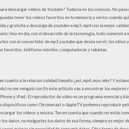
ra descargar vídeos de Youtube? Todavía no los conoces. No pasa n
puedas tener tus vídeos favoritos en tu memoria y verlos cuando qu
ida y gratuita y descarga de youtube a mp3, mp4 con la mejor calid
e; Hoy en día, con el desarrollo de la tecnología, todo comenzó a e
viles con el convertidor de mp3 youtube que desea servir, los sitio
as favoritos, teléfonos móviles, computadoras y tabletas.
en cuanto a la relacion calidad/tamaño ¿avi, mp4, mov, mkv? Y esta
) no me vengais con En este artículo vas a encontrar los mejores 
Phone y iPad.. El reproductor de vídeo es un programa esencial y bás
los dispositivos como Chromecast o AppleTV podemos reproducir pelí
scargar los videos o música. Ten en cuenta que cuando no estás cone
us datos, no malgastes tus datos de esa forma, siempre es mejor d
s veces quieras sin necesidad de consumir datos. Otra forma de desc