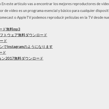
En este artículo vas a encontrar los mejores reproductores de víd
tor de vídeo es un programa esencial y básico para cualquier disposi
romecast o AppleTV podemos reproducir películas en la TV desde nu
ロード無料mp3
フトウェア無料ダウンロード
ード
Instagramのようになります
ンロード
ージョン2017無料ダウンロード