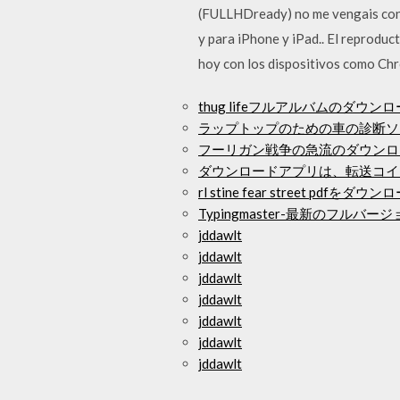
(FULLHDready) no me vengais con 
y para iPhone y iPad.. El reproduc
hoy con los dispositivos como Ch
thug lifeフルアルバムのダウン
ラップトップのための車の診断ソ
フーリガン戦争の急流のダウンロ
ダウンロードアプリは、転送コインで
rl stine fear street pdfをダウ
Typingmaster-最新のフルバ
jddawlt
jddawlt
jddawlt
jddawlt
jddawlt
jddawlt
jddawlt