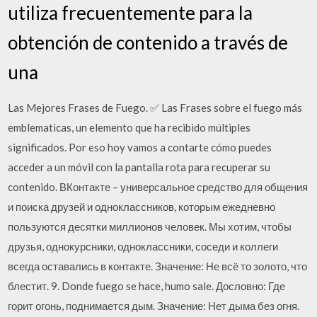
utiliza frecuentemente para la
obtención de contenido a través de
una
Las Mejores Frases de Fuego. ✅ Las Frases sobre el fuego más
emblematicas, un elemento que ha recibido múltiples
significados. Por eso hoy vamos a contarte cómo puedes
acceder a un móvil con la pantalla rota para recuperar su
contenido. ВКонтакте – универсальное средство для общения
и поиска друзей и одноклассников, которым ежедневно
пользуются десятки миллионов человек. Мы хотим, чтобы
друзья, однокурсники, одноклассники, соседи и коллеги
всегда оставались в контакте. Значение: Не всё то золото, что
блестит. 9. Donde fuego se hace, humo sale. Дословно: Где
горит огонь, поднимается дым. Значение: Нет дыма без огня.