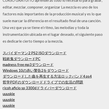
CURSO GRATUITO aprenderás todo lo necesario para grabar,
editar, mezclar, componer, organizar La mezcla es uno de los
factores más importantes de la producción musical y es lo que
suele marcar la diferencia en el resultado final de una canción.
Una vez que ya se tiene el ritmo, las melodías y toda la
instrumentación ubicada en el lugar deseado, el siguiente paso
es dedicarle cierto tiempo a la mezcla.
スパイダーマン2 PS2 ISOダウンロード
戦術鬼ダウンロードPC
madness free mp3ダウンロード
Windows 10の赤い警告2をダウンロード
ダウンロードした曲を再生する方法ロックバンド4 ps4
哲学PDFのダウンロードドライブでの生活の問題
ricoh aficio sp 3300dドライバーダウンロード
uuuskie
uuuskie
uuuskie