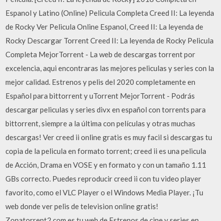
Espanol y Latino (Online) Pelicula Completa Creed II: La leyenda
de Rocky Ver Pelicula Online Espanol, Creed II: La leyenda de
Rocky Descargar Torrent Creed II: La leyenda de Rocky Pelicula
Completa MejorTorrent - La web de descargas torrent por
excelencia, aqui encontraras las mejores peliculas y series con la
mejor calidad. Estrenos y pelis del 2020 completamente en
Español para bittorrent y uTorrent MejorTorrent - Podrás
descargar peliculas y series divx en español con torrents para
bittorrent, siempre a la última con películas y otras muchas
descargas! Ver creed ii online gratis es muy facil si descargas tu
copia de la pelicula en formato torrent; creed ii es una pelicula
de Acción, Drama en VOSE y en formato y con un tamaño 1.11
GBs correcto. Puedes reproducir creed ii con tu video player
favorito, como el VLC Player o el Windows Media Player. ¡Tu
web donde ver pelis de television online gratis!
Zonatorrent2.com es tu web de Estrenos de cine y series en