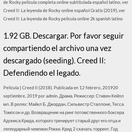
de Rocky pelicula completa online subtitulada español latino, ver
Creed II: La leyenda de Rocky online español Gratis (2019), ver
Creed II: La leyenda de Rocky pelicula online 2k spanish latino
1.92 GB. Descargar. Por favor seguir
compartiendo el archivo una vez
descargado (seeding). Creed II:
Defendiendo el legado.
Película | Creed II (2018). Publicada en 12 febrero, 201920
septiembre, 2019 por admin. Драма. Режиссер: Стивен Кейпл
мл. В ролях: Майкл Б. Джордан, Сильвестр Сталлоне, Тесса
Томпсон и др. Возвращение на ринг потомственного боксера
Адониса Крида, которого тренирует старый друг его отца и
легендарный чемпион Рокки. Крид 2 скачать торрент. Год