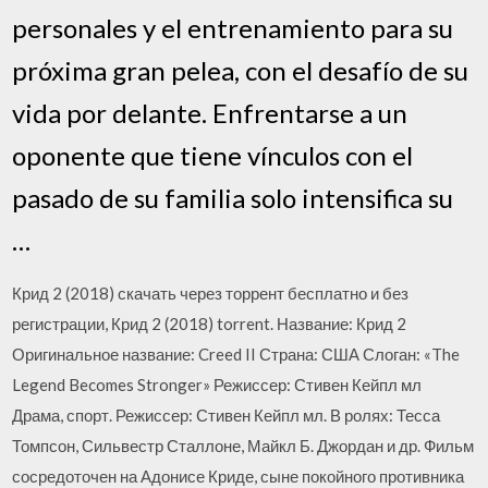
personales y el entrenamiento para su
próxima gran pelea, con el desafío de su
vida por delante. Enfrentarse a un
oponente que tiene vínculos con el
pasado de su familia solo intensifica su
…
Крид 2 (2018) скачать через торрент бесплатно и без
регистрации, Крид 2 (2018) torrent. Название: Крид 2
Оригинальное название: Creed II Страна: США Слоган: «The
Legend Becomes Stronger» Режиссер: Стивен Кейпл мл
Драма, спорт. Режиссер: Стивен Кейпл мл. В ролях: Тесса
Томпсон, Сильвестр Сталлоне, Майкл Б. Джордан и др. Фильм
сосредоточен на Адонисе Криде, сыне покойного противника