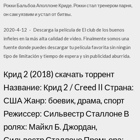
Рокки Бальбоа Аполлоне Криде. Рокки стал тренером парня,
он сам уязвим и устал от битвы.
2020-4-12 · Descarga la película de El club de los buenos
infieles en la más alta calidad de video. Finalmente somos una
fuente donde puedes descargar tu película favorita sin ningún
tipo de limitación y tiempo de espera y sin publicidad aburrida.
Крид 2 (2018) скачать торрент
Название: Крид 2 / Creed II Страна:
США Жанр: боевик, драма, спорт
Режиссер: Сильвестр Сталлоне В
ролях: Майкл Б. Джордан,
Сильвестр Сталлоне Премьера: