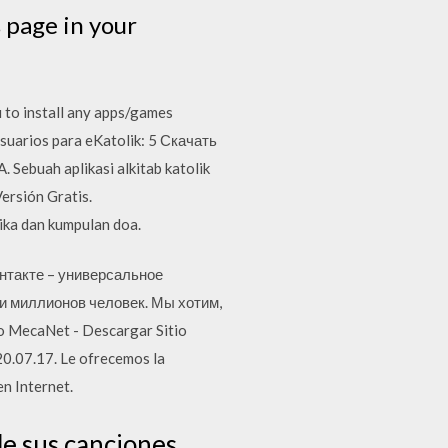
s page in your
to install any apps/games
usuarios para eKatolik: 5 Скачать
Sebuah aplikasi alkitab katolik
ersión Gratis.
ika dan kumpulan doa.
онтакте – универсальное
и миллионов человек. Мы хотим,
o MecaNet - Descargar Sitio
0.07.17. Le ofrecemos la
en Internet.
e sus canciones,