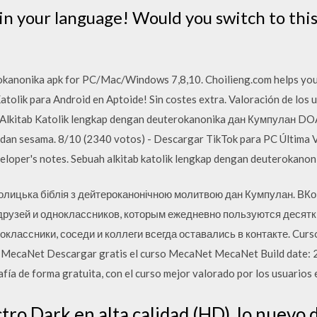
e in your language! Would you switch to thi
kanonika apk for PC/Mac/Windows 7,8,10. Choilieng.com helps you 
tolik para Android en Aptoide! Sin costes extra. Valoración de los 
lkitab Katolik lengkap dengan deuterokanonika дан Кумпулан DOA. 
an sesama. 8/10 (2340 votos) - Descargar TikTok para PC Última V
eloper's notes. Sebuah alkitab katolik lengkap dengan deuterokanon
олицька біблія з дейтероканонічною молитвою дан Кумпулан. ВК
друзей и одноклассников, которым ежедневно пользуются десятк
оклассники, соседи и коллеги всегда оставались в контакте. Curs
a MecaNet Descargar gratis el curso MecaNet MecaNet Build date: 2
ía de forma gratuita, con el curso mejor valorado por los usuarios 
ro Dark en alta calidad (HD), lo nuevo d