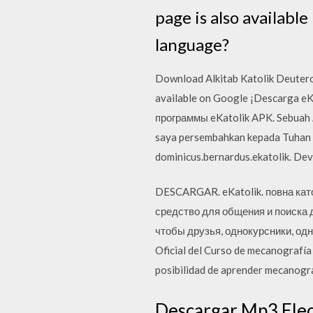
page is also availabl
language?
Download Alkitab Katolik Deutero
available on Google ¡Descarga eKa
программы eKatolik APK. Sebuah A
saya persembahkan kepada Tuhan d
dominicus.bernardus.ekatolik. Dev
DESCARGAR. eKatolik. повна кат
средство для общения и поиска 
чтобы друзья, однокурсники, одн
Oficial del Curso de mecanografí
posibilidad de aprender mecanograf
Descargar Mp3 Elect