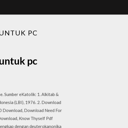
UNTUK PC
untuk pc
. Sumber eKatolik: 1. Alkitab &
donesia (LBI), 1976. 2. Download
0.0 Download, Download Need For
 Download, Know Thyself Pdf
 lengkap dengan deuterokanonika