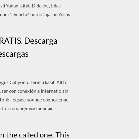
i Yunani kitab Didakhe, tidak
unani "Didache" untuk "ajaran Yesus
GRATIS. Descarga
escargas
us Cahyono. Terima kasih All for
ar con conexión a Internet o sin
ekatolik - самое полное приложение
Katolik последнюю версию -
 the called one. This