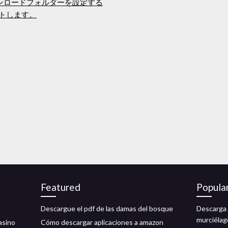
ダウンロードフォルダーを設定する
ットします。
Featured
Popula
Descargue el pdf de las damas del bosque
Descarga 
murciélag
casino
Cómo descargar aplicaciones a amazon