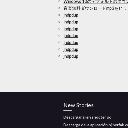
Windows 10のデフォルトの
音楽無料ダウンロードmp3をヒ
jhdpdup
jhdpdup
jhdpdup
jhdpdup
jhdpdup
jhdpdup
jhdpdup
New Stories
Descargar alien shooter pc
Descarga de la aplicación nj berfair 