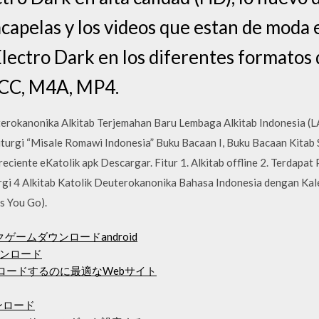
 acapelas y los videos que estan de moda
Electro Dark en los diferentes formatos 
ACC, M4A, MP4.
terokanonika Alkitab Terjemahan Baru Lembaga Alkitab Indonesia (L
Liturgi “Misale Romawi Indonesia” Buku Bacaan I, Buku Bacaan Kitab 
iente eKatolik apk Descargar. Fitur 1. Alkitab offline 2. Terdapat P
rgi 4 Alkitab Katolik Deuterokanonika Bahasa Indonesia dengan Kal
s You Go).
クゲームダウンロードandroid
ウンロード
ロードするのに最適なWeb​​サイト
ンロード