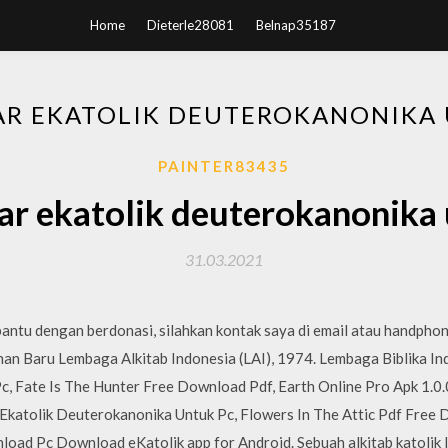
Home
Dieterle28081
Belnap35187
AR EKATOLIK DEUTEROKANONIKA 
PAINTER83435
ar ekatolik deuterokanonika 
31.03.2021
ntu dengan berdonasi, silahkan kontak saya di email atau handphone
an Baru Lembaga Alkitab Indonesia (LAI), 1974. Lembaga Biblika In
c, Fate Is The Hunter Free Download Pdf, Earth Online Pro Apk 1.
katolik Deuterokanonika Untuk Pc, Flowers In The Attic Pdf Free
oad Pc Download eKatolik app for Android. Sebuah alkitab katolik