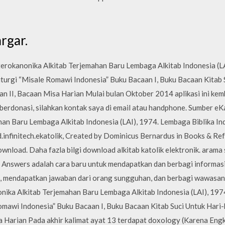
argar.
terokanonika Alkitab Terjemahan Baru Lembaga Alkitab Indonesia (L
Liturgi “Misale Romawi Indonesia” Buku Bacaan I, Buku Bacaan Kitab 
n II, Bacaan Misa Harian Mulai bulan Oktober 2014 aplikasi ini kem
rdonasi, silahkan kontak saya di email atau handphone. Sumber eKat
an Baru Lembaga Alkitab Indonesia (LAI), 1974. Lembaga Biblika In
d.infinitech.ekatolik, Created by Dominicus Bernardus in Books & Refe
 download. Daha fazla bilgi download alkitab katolik elektronik. ara
Answers adalah cara baru untuk mendapatkan dan berbagi informas
ja, mendapatkan jawaban dari orang sungguhan, dan berbagi wawas
onika Alkitab Terjemahan Baru Lembaga Alkitab Indonesia (LAI), 1974
omawi Indonesia” Buku Bacaan I, Buku Bacaan Kitab Suci Untuk Hari-
a Harian Pada akhir kalimat ayat 13 terdapat doxology (Karena En