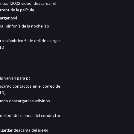
n top (2002 video) descargar el
rrent de la película
argar ps4
a_ sinfonía de la noche iso
 inalámbrico 5l de dell descargar
10
ip vanish para pc
cargo contactos en el correo de
10_
edo descargar los adivinos
del pdf del manual del conductor
guardar descarga del juego