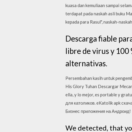
kuasa dan kemuliaan sampai selama
terdapat pada naskah asli buku Mat
kepada para Rasul", naskah-naskah
Descarga fiable pa
libre de virus y 10
alternativas.
Persembahan kasih untuk pengemb
His Glory Tuhan Descargar Mecane
ella, y lo mejor, es portable y gr
для католиков. eKatolik apk ска
Бизнес приложения на Андроид! In
We detected, that yo