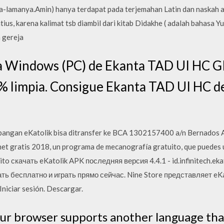
-lamanya.Amin) hanya terdapat pada terjemahan Latin dan naskah asl
ius, karena kalimat tsb diambil dari kitab Didakhe ( adalah bahasa Y
 gereja
ra Windows (PC) de Ekanta TAD UI HC 
0 % limpia. Consigue Ekanta TAD UI HC d
angan eKatolik bisa ditransfer ke BCA 1302157400 a/n Bernados Ag
t gratis 2018, un programa de mecanografía gratuito, que puedes us
atuito скачать eKatolik APK последняя версия 4.4.1 - id.infinitech.
чать бесплатно и играть прямо сейчас. Nine Store представляет e
iciar sesión. Descargar.
ur browser supports another language than