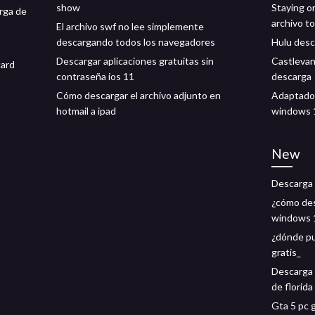
show
Staying o
rga de
archivo to
El archivo swf no lee simplemente
descargando todos los navegadores
Hulu desc
Descargar aplicaciones gratuitas sin
Castlevani
card
contraseña ios 11
descarga
Cómo descargar el archivo adjunto en
Adaptador
hotmail a ipad
windows 
New
Descarga 
¿cómo des
windows 
¿dónde pu
gratis_
Descarga 
de florida
Gta 5 pc 