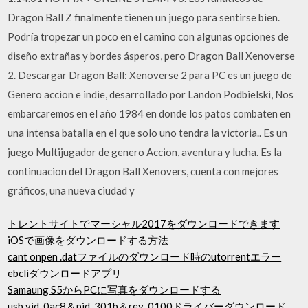
Dragon Ball Z finalmente tienen un juego para sentirse bien.
Podría tropezar un poco en el camino con algunas opciones de
diseño extrañas y bordes ásperos, pero Dragon Ball Xenoverse
2. Descargar Dragon Ball: Xenoverse 2 para PC es un juego de
Genero accion e indie, desarrollado por Landon Podbielski, Nos
embarcaremos en el año 1984 en donde los patos combaten en
una intensa batalla en el que solo uno tendra la victoria.. Es un
juego Multijugador de genero Accion, aventura y lucha. Es la
continuacion del Dragon Ball Xenovers, cuenta con mejores
gráficos, una nueva ciudad y
トレントサイトでマーシャル2017をダウンロードできます
iOSで画像をダウンロードする方法
cant onpen .datファイルのダウンロード時のutorrentエラー
ebcliダウンロードアプリ
Samaung S5からPCに写真をダウンロードする
usb vid_0ac8＆pid_301b＆rev_0100ドライバーダウンロード