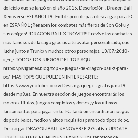
del ciclo que se lanzó en el año 2015. Descripción:. Dragon Ball
Xenoverse ESPAÑOL PC Full disponible para descargar para PC
en ESPAÑOL ¡Renacen los combates más fieros de Son Goku y
sus amigos! !DRAGON BALL XENOVERSE revive los combates
más famosos de la saga gracias a tu avatar personalizado, que
lucha junto a Trunks y muchos otros personajes. 13/07/2018 ·
👉👉 TODOS LOS JUEGOS DEL TOP AQUÍ:
https://pivigames.blog/top-6-juegos-de-dragon-ball-z-para-
pc/ ️ MÁS TOPS QUE PUEDEN INTERESARTE:
https://www.youtube.com/w Descarga juegos gratis para PC
desde mp3.es. En nuestra sección de juegos encontrarás los
mejores títulos, juegos completos y demos, y los últimos
lanzamientos para jugar en tu PC También encontraran juegos
de pc de bajos, medios y altos requisitos para todo tipos de pc.
Descargar DRAGON BALL XENOVERSE 2 Gratis + UPDATE
1.14.01 HOTFIX + ONLINE STEAM V3. Los fanáticos de