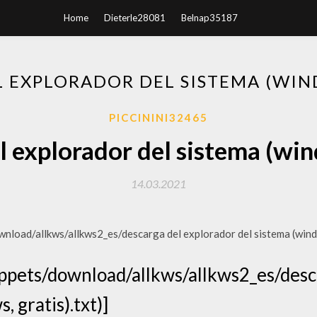
Home
Dieterle28081
Belnap35187
 EXPLORADOR DEL SISTEMA (WIN
PICCININI32465
 explorador del sistema (win
14.03.2021
oad/allkws/allkws2_es/descarga del explorador del sistema (windo
pets/download/allkws/allkws2_es/desca
, gratis).txt)]