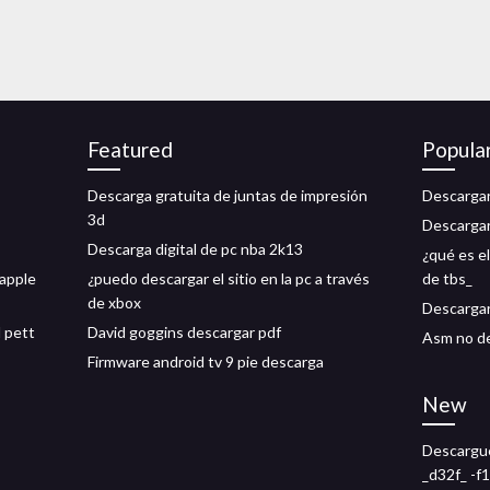
Featured
Popula
Descarga gratuita de juntas de impresión
Descargar
3d
Descargar
Descarga digital de pc nba 2k13
¿qué es e
 apple
¿puedo descargar el sitio en la pc a través
de tbs_
de xbox
Descargar
d pett
David goggins descargar pdf
Asm no d
Firmware android tv 9 pie descarga
New
Descargue 
_d32f_ -f1