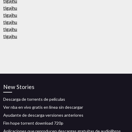
tlgajhu
tlgajhu
tlgajhu
tlgajhu
tlgajhu
tlgajhu
New Stories
Descarga de torrents de películas
Ver nba en vivo gratis en línea sin descargar
Ayudante de descarga versiones anteriores
Fim hope torrent download 720p
Aplicaciones que reproducen descargas gratuitas de audiolibros