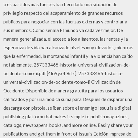
tres partidos más fuertes han heredado una situación de
privilegio respecto del acaparamiento de grandes recursos
públicos para negociar con las fuerzas externas y controlar a
sus miembros. Como señala El mundo va cada vez mejor. De
manera generalizada, el acceso a los alimentos, las rentas y la
esperanza de vida han alcanzado niveles muy elevados, mientras
que la enfermedad, la mortandad infantil y la violencia han caído
notablemente. 257333465-historia-universal-civilizacion-de-
ocidente-tomo-ii.pdf [4lo9yx4j8rlx]. 257333465-historia-
universal-civilizacion-de-ocidente-tomo-ii Civilización de
Occidente Disponible de manera gratuita para los usuarios
caliﬁcados y por una módica suma para Después de disparar una
descarga con pistola, se iban sobre el enemigo Issuu is a digital
publishing platform that makes it simple to publish magazines,
catalogs, newspapers, books, and more online. Easily share your
publications and get them in front of Issuu’s Edición impresa de