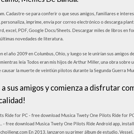
 Cadastre-se para conferir o que seus amigos, familiares e intere
personaliza, imprime, envía por correo electrónico o descarga plant
rd, excel, PDF, Google Docs/Sheets. Descargar miles de libros en f
últimas novedades de literatura.
 el año 2009 en Columbus, Ohio, y luego se le unirían sus amigos d
 mientras leía Todos eran mis hijos de Arthur Miller, una obra sobre 
e causar la muerte de veintiún pilotos durante la Segunda Guerra Mun
a sus amigos y comienza a disfrutar co
calidad!
s Ride for PC - free download Musica Twety One Pilots Ride for 
 - free download Musica Twety One Pilots Ride Android app, install
 choilieng.com En 2013, lanzaron su primer álbum de estudio, Vessel