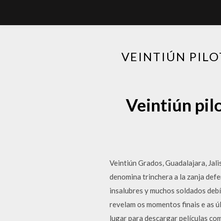
VEINTIÚN PIL
Veintiún pil
Veintiún Grados, Guadalajara, Jalis
denomina trinchera a la zanja def
insalubres y muchos soldados debí
revelam os momentos finais e as ú
lugar para descargar películas co