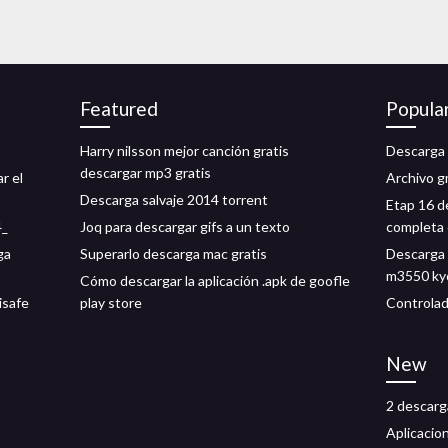
Featured
Popula
Harry nilsson mejor canción gratis
Descarga d
descargar mp3 gratis
r el
Archivo g
Descarga salvaje 2014 torrent
Etap 16 d
4_
Joq para descargar gifs a un texto
completa 
ga
Superarlo descarga mac gratis
Descarga 
m3550 ky
Cómo descargar la aplicación .apk de goofle
isafe
play store
Controlad
New
2 descarg
Aplicacion