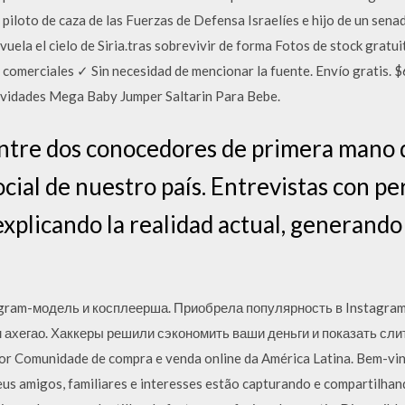
piloto de caza de las Fuerzas de Defensa Israelíes e hijo de un sen
uela el cielo de Siria.tras sobrevivir de forma Fotos de stock gratui
nes comerciales ✓ Sin necesidad de mencionar la fuente. Envío grat
tividades Mega Baby Jumper Saltarin Para Bebe.
ntre dos conocedores de primera mano d
 social de nuestro país. Entrevistas con p
explicando la realidad actual, generando
gram-модель и косплеерша. Приобрела популярность в Instagra
ахегао. Хаккеры решили сэкономить ваши деньги и показать сли
or Comunidade de compra e venda online da América Latina. Bem-vi
eus amigos, familiares e interesses estão capturando e compartilhand