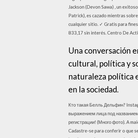
Jackson (Devon Sawa) , un exitoso 
Patrick), es cazado mientras sobrev
cualquier sitio. ✓ Gratis para fi
833,17 sin interés. Centro De Ac
Una conversación e
cultural, política y
naturaleza política 
en la sociedad.
Кто такая Белль Дельфин? Insta
выражением лица под названием 
регистрации! (Много фото). A mai
Cadastre-se para conferir o que s