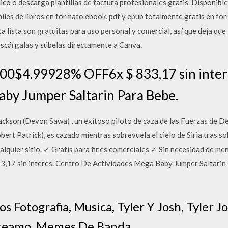
ico o descarga plantillas de factura profesionales gratis. Disponibl
es de libros en formato ebook, pdf y epub totalmente gratis en fo
ta lista son gratuitas para uso personal y comercial, así que deja que 
escárgalas y súbelas directamente a Canva.
9000$4.99928% OFF6x $ 833,17 sin inter
aby Jumper Saltarin Para Bebe.
son (Devon Sawa) , un exitoso piloto de caza de las Fuerzas de Def
ert Patrick), es cazado mientras sobrevuela el cielo de Siria.tras s
alquier sitio. ✓ Gratis para fines comerciales ✓ Sin necesidad de men
 sin interés. Centro De Actividades Mega Baby Jumper Saltarin P
ros Fotografia, Musica, Tyler Y Josh, Tyler 
creamo, Memes De Banda.