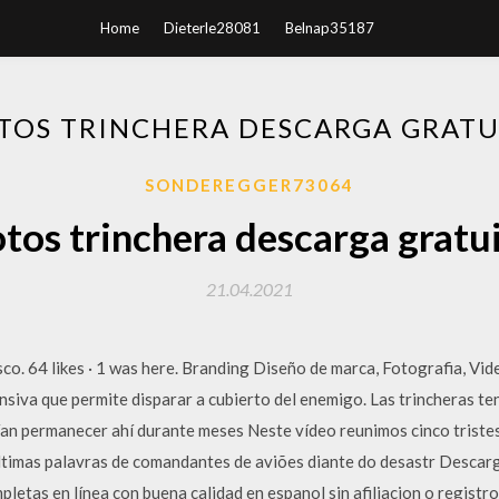
Home
Dieterle28081
Belnap35187
OTOS TRINCHERA DESCARGA GRATU
SONDEREGGER73064
otos trinchera descarga gratu
21.04.2021
co. 64 likes · 1 was here. Branding Diseño de marca, Fotografia, Video
ensiva que permite disparar a cubierto del enemigo. Las trincheras 
an permanecer ahí durante meses Neste vídeo reunimos cinco triste
ltimas palavras de comandantes de aviões diante do desastr Descarga
mpletas en línea con buena calidad en espanol sin afiliacion o regis