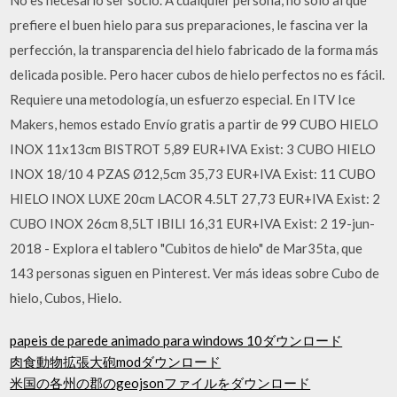
prefiere el buen hielo para sus preparaciones, le fascina ver la
perfección, la transparencia del hielo fabricado de la forma más
delicada posible. Pero hacer cubos de hielo perfectos no es fácil.
Requiere una metodología, un esfuerzo especial. En ITV Ice
Makers, hemos estado Envío gratis a partir de 99 CUBO HIELO
INOX 11x13cm BISTROT 5,89 EUR+IVA Exist: 3 CUBO HIELO
INOX 18/10 4 PZAS Ø12,5cm 35,73 EUR+IVA Exist: 11 CUBO
HIELO INOX LUXE 20cm LACOR 4.5LT 27,73 EUR+IVA Exist: 2
CUBO INOX 26cm 8,5LT IBILI 16,31 EUR+IVA Exist: 2 19-jun-
2018 - Explora el tablero "Cubitos de hielo" de Mar35ta, que
143 personas siguen en Pinterest. Ver más ideas sobre Cubo de
hielo, Cubos, Hielo.
papeis de parede animado para windows 10ダウンロード
肉食動物拡張大砲modダウンロード
米国の各州の郡のgeojsonファイルをダウンロード