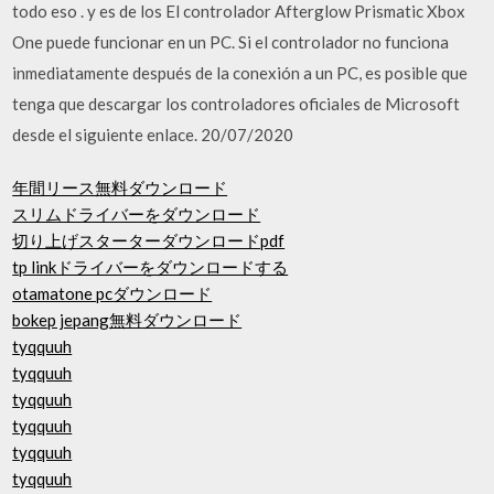
todo eso . y es de los El controlador Afterglow Prismatic Xbox
One puede funcionar en un PC. Si el controlador no funciona
inmediatamente después de la conexión a un PC, es posible que
tenga que descargar los controladores oficiales de Microsoft
desde el siguiente enlace. 20/07/2020
年間リース無料ダウンロード
スリムドライバーをダウンロード
切り上げスターターダウンロードpdf
tp linkドライバーをダウンロードする
otamatone pcダウンロード
bokep jepang無料ダウンロード
tyqquuh
tyqquuh
tyqquuh
tyqquuh
tyqquuh
tyqquuh