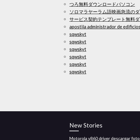
つろ無料ダウンロードパソコン
ソロマラヤーラム語映画急流のダ
サービス契約テンプレート無料ダ
apostila administrador de edi
sqwskyt
sqwskyt
sqwskyt
sqwskyt
sqwskyt
sqwskyt
New Stories
Motorola v860 driver descargar foto