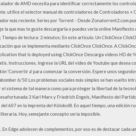
nstalador de AMD necesita para identificar correctamente los control
e. utilice el selector manual de controladores de Controladores + 
ador más reciente. Series por Torrent - Desde Zonatorrent2.com pued
ge la que mas te guste descargarla o puedes verla online Manifiesto
Tiempo de lectura: 2 minutos; En este artículo. Un ClickOnce ClickO
cación que se implementa mediante ClickOnce ClickOnce. A ClickOnc
application that is deployed using ClickOnce Descarga videos HD de 
tis. Instrucciones. Ingrese la URL del video de Youtube que desea co
 botón 'Convertir a' para comenzar la conversión. Espere unos segundo
abomber 6/50 Los problemas sociales más simples se han vuelto intra
 el sistema de tal manera como para proteger la libertad de la tecnol
 desafortunada 3 Karl Marx y Friedrich Engels, Manifiesto del Parti
a del 607 en la imprenta del Kólokol8. En aquel tiempo, una edición ru
literaria. Hoy, semejante concepto sería imposible.
. En Edge adolecen de complementos, por eso es de destacar cada un