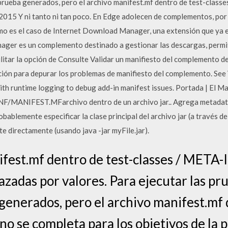
 prueba generados, pero el archivo manifest.mf dentro de test-clas
/2015 Y ni tanto ni tan poco. En Edge adolecen de complementos, por 
o es el caso de Internet Download Manager, una extensión que ya e
ger es un complemento destinado a gestionar las descargas, permi
cilitar la opción de Consulte Validar un manifiesto del complemento 
ción para depurar los problemas de manifiesto del complemento. See 
th runtime logging to debug add-in manifest issues. Portada | El Ma
NF/MANIFEST.MFarchivo dentro de un archivo jar.. Agrega metadatos 
bablemente especificar la clase principal del archivo jar (a través d
ute directamente (usando java -jar myFile.jar).
ifest.mf dentro de test-classes / META-I
zadas por valores. Para ejecutar las pr
generados, pero el archivo manifest.mf 
o se completa para los objetivos de la 