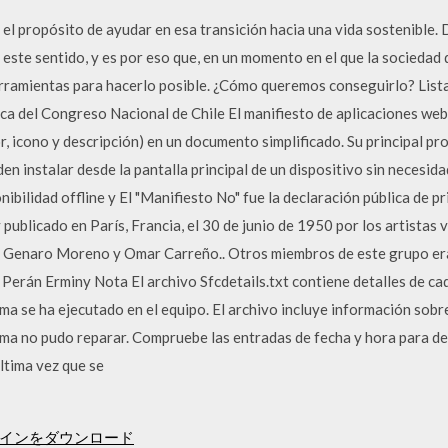
el propósito de ayudar en esa transición hacia una vida sostenible.
este sentido, y es por eso que, en un momento en el que la socieda
rramientas para hacerlo posible. ¿Cómo queremos conseguirlo? List
iblioteca del Congreso Nacional de Chile El manifiesto de aplicaciones 
, icono y descripción) en un documento simplificado. Su principal p
en instalar desde la pantalla principal de un dispositivo sin necesid
ibilidad offline y El "Manifiesto No" fue la declaración pública de pr
y publicado en París, Francia, el 30 de junio de 1950 por los artista
, Genaro Moreno y Omar Carreño.. Otros miembros de este grupo e
erán Erminy Nota El archivo Sfcdetails.txt contiene detalles de ca
a se ha ejecutado en el equipo. El archivo incluye información sobre
a no pudo reparar. Compruebe las entradas de fecha y hora para de
ltima vez que se
インをダウンロード