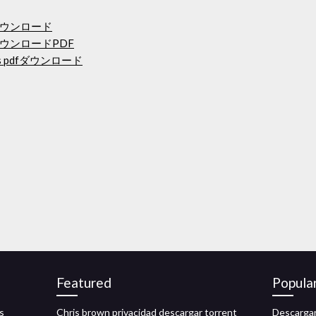
ウンロード
ウンロードPDF
ficios pdfダウンロード
Featured
Popula
s
Chris brown privacidad descargar torrent
Descargar