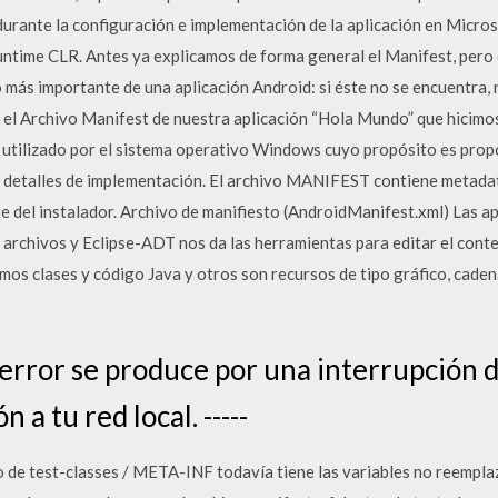
 durante la configuración e implementación de la aplicación en Micr
ime CLR. Antes ya explicamos de forma general el Manifest, pero 
o más importante de una aplicación Android: si éste no se encuentra, 
l Archivo Manifest de nuestra aplicación “Hola Mundo” que hicimos
lizado por el sistema operativo Windows cuyo propósito es propo
los detalles de implementación. El archivo MANIFEST contiene metada
e del instalador. Archivo de manifiesto (AndroidManifest.xml) Las a
 archivos y Eclipse-ADT nos da las herramientas para editar el cont
os clases y código Java y otros son recursos de tipo gráfico, cadena
 error se produce por una interrupción d
a tu red local. -----
o de test-classes / META-INF todavía tiene las variables no reempla