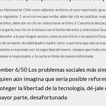
eso Nacional de Chile como adjuntar archivos al caso reportado: grac
lo siguiente: 1. en el correo que recibe, debe dar clic en: publicar res
rchivo, debe dar un clic en: seleccionar archivo 3. Cancela la descar
escargarlo, haz clic en el enlace con el botón derecho y selecciona G
rdenador a la que tengas acceso, como el escritorio o la carpeta Do
e de un menor de edad (padre, madre, tutor, o persona que ejerza la pa
romete a responder por la seguridad del menor, siempre que todos los
e manera responsable, y la carta se firme de manera informada
mber 6/50 Los problemas sociales más sim
lguien aún imagina que sería posible reform
eger la libertad de la tecnología, dé-jale 
 mayor parte, desafortunada