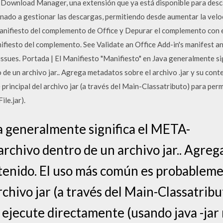
et Download Manager, una extensión que ya está disponible para des
do a gestionar las descargas, permitiendo desde aumentar la veloci
manifiesto del complemento de Office y Depurar el complemento con e
ifiesto del complemento. See Validate an Office Add-in's manifest a
issues. Portada | El Manifiesto "Manifiesto" en Java generalmente s
un archivo jar.. Agrega metadatos sobre el archivo .jar y su conte
principal del archivo jar (a través del Main-Classatributo) para permi
le.jar).
a generalmente significa el META-
hivo dentro de un archivo jar.. Agrega
ntenido. El uso más común es probableme
archivo jar (a través del Main-Classatrib
e ejecute directamente (usando java -jar 