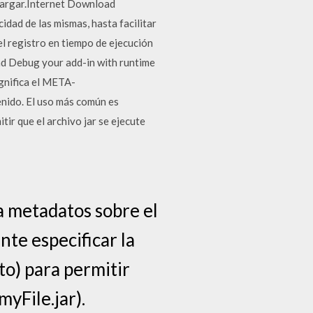
cargar.Internet Download
dad de las mismas, hasta facilitar
l registro en tiempo de ejecución
nd Debug your add-in with runtime
ignifica el META-
nido. El uso más común es
tir que el archivo jar se ejecute
 metadatos sobre el
nte especificar la
uto) para permitir
myFile.jar).