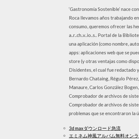
‘Gastronomía Sostenible’ nace con 
Roca llevamos años trabajando en 
consumo, queremos ofrecer las he
a..r..ch..v..io..s.. Portal de la B
una aplicación (como nombre, autor
apps: aplicaciones web que se pued
store (y otras ventajas como dispon
Disidentes, el cual fue redactado 
Bernardo Chataing, Régulo Pérez
Manaure, Carlos González Bogen, P
Comprobador de archivos de sistem
Comprobador de archivos de sistem
problemas que se encontraron la ú
3d maxダウンロード急流
エミネム神風アルバム無料オンラ