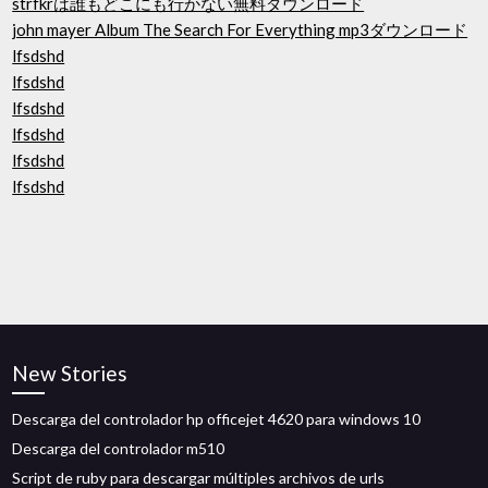
strfkrは誰もどこにも行かない無料ダウンロード
john mayer Album The Search For Everything mp3ダウンロード
lfsdshd
lfsdshd
lfsdshd
lfsdshd
lfsdshd
lfsdshd
New Stories
Descarga del controlador hp officejet 4620 para windows 10
Descarga del controlador m510
Script de ruby ​​para descargar múltiples archivos de urls