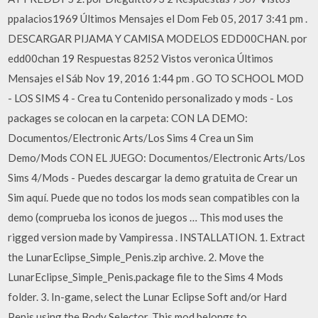
ppalacios1969 Últimos Mensajes el Dom Feb 05, 2017 3:41 pm .
DESCARGAR PIJAMA Y CAMISA MODELOS EDD00CHAN. por
edd00chan 19 Respuestas 8252 Vistos veronica Últimos
Mensajes el Sáb Nov 19, 2016 1:44 pm . GO TO SCHOOL MOD
- LOS SIMS 4 - Crea tu Contenido personalizado y mods - Los
packages se colocan en la carpeta: CON LA DEMO:
Documentos/Electronic Arts/Los Sims 4 Crea un Sim
Demo/Mods CON EL JUEGO: Documentos/Electronic Arts/Los
Sims 4/Mods - Puedes descargar la demo gratuita de Crear un
Sim aquí. Puede que no todos los mods sean compatibles con la
demo (comprueba los iconos de juegos … This mod uses the
rigged version made by Vampiressa . INSTALLATION. 1. Extract
the LunarEclipse_Simple_Penis.zip archive. 2. Move the
LunarEclipse_Simple_Penis.package file to the Sims 4 Mods
folder. 3. In-game, select the Lunar Eclipse Soft and/or Hard
Penis using the Body Selector. This mod belongs to